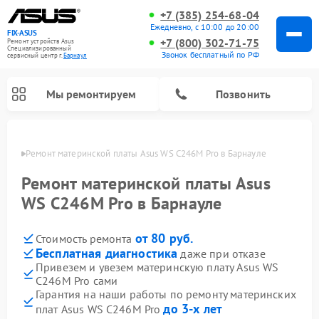
+7 (385) 254-68-04
Ежедневно, с 10:00 до 20:00
FIX-ASUS
+7 (800) 302-71-75
Ремонт устройств Asus
Специализированный
Звонок бесплатный по РФ
cервисный центр г.
Барнаул
Мы ремонтируем
Позвонить
науле
Ремонт материнской платы Asus WS C246M Pro в Барнауле
Ремонт материнской платы Asus
WS C246M Pro в Барнауле
от 80 руб.
Стоимость ремонта
Бесплатная диагностика
даже при отказе
Привезем и увезем материнскую плату Asus WS
C246M Pro сами
Гарантия на наши работы по ремонту материнских
до 3-х лет
плат Asus WS C246M Pro