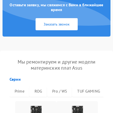
Оставьте заявку, мы свяжемся с Вами в ближайшее
время
Заказать звонок
Мы ремонтируем и другие модели
материнских плат Asus
Серии
Prime
ROG
Pro / WS
TUF GAMING
R