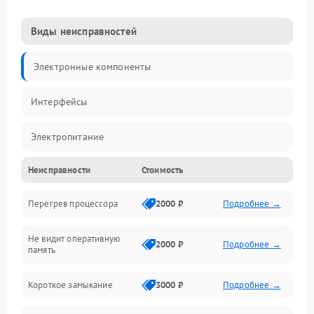
Виды неисправностей
Электронные компоненты
Интерфейсы
Электропитание
Неисправности
Стоимость
Корпус/Герметичность
Перегрев процессора
2000 ₽
Подробнее →
Механика
Не видит оперативную
ПО/Микропрограмма
2000 ₽
Подробнее →
память
Короткое замыкание
3000 ₽
Подробнее →