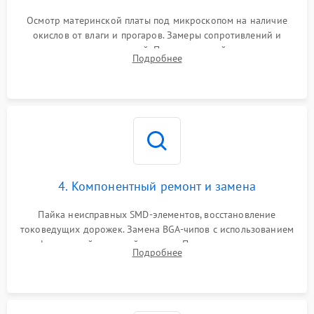
Осмотр материнской платы под микроскопом на наличие
окислов от влаги и прогаров. Замеры сопротивлений и
дежурных напряжений. Проверка цепей питания,
Подробнее
мультиконтроллера, процессора и видеочипа.
4. Компонентный ремонт и замена
Пайка неисправных SMD-элементов, восстановление
токоведущих дорожек. Замена BGA-чипов с использованием
инфракрасной паяльной станции. Прошивка микросхемы
Подробнее
BIOS или замена поврежденных портов USB