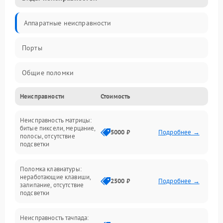
Аппаратные неисправности
Порты
Общие поломки
Неисправности
Стоимость
Устройства
Неисправность матрицы:
Программные ошибки
битые пиксели, мерцание,
5000 ₽
Подробнее →
полосы, отсутствие
подсветки
Электрические и системные сбои
Поломка клавиатуры:
Интерфейсные проблемы
неработающие клавиши,
2500 ₽
Подробнее →
залипание, отсутствие
подсветки
Батарея
Неисправность тачпада:
Сеть и интернет