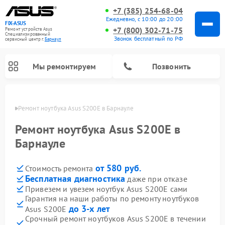
+7 (385) 254-68-04
Ежедневно, с 10:00 до 20:00
FIX-ASUS
+7 (800) 302-71-75
Ремонт устройств Asus
Специализированный
Звонок бесплатный по РФ
cервисный центр г.
Барнаул
Мы ремонтируем
Позвонить
науле
Ремонт ноутбука Asus S200E в Барнауле
Ремонт ноутбука Asus S200E в
Барнауле
от 580 руб.
Стоимость ремонта
Бесплатная диагностика
даже при отказе
Привезем и увезем ноутбук Asus S200E сами
Гарантия на наши работы по ремонту ноутбуков
до 3-х лет
Asus S200E
Срочный ремонт ноутбуков Asus S200E в течении