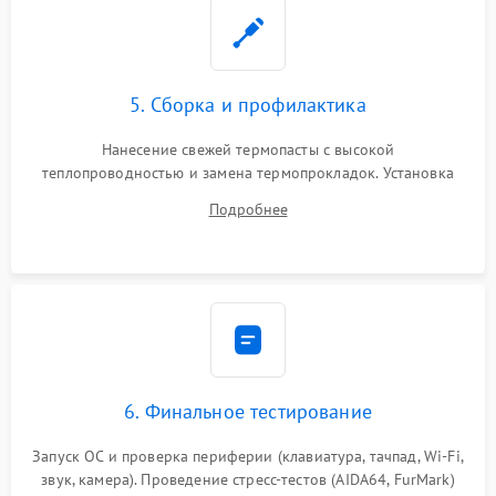
5. Сборка и профилактика
Нанесение свежей термопасты с высокой
теплопроводностью и замена термопрокладок. Установка
системы охлаждения, подключение всех внутренних
Подробнее
шлейфов, модулей памяти и накопителей. Предварительная
сборка корпуса.
6. Финальное тестирование
Запуск ОС и проверка периферии (клавиатура, тачпад, Wi-Fi,
звук, камера). Проведение стресс-тестов (AIDA64, FurMark)