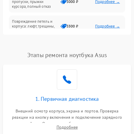
пропуски, прыжки
3000 ₽
Подробнее →
курсора, полный отказ
Система охлаждения
Повреждение петель и
корпуса: люфт, трещины,
3500 ₽
Подробнее →
деформация
Проблемы аккумулятора:
быстрая разрядка,
2500 ₽
Подробнее →
Этапы ремонта ноутбука Asus
невозможность зарядки,
вздутие
Неисправность зарядного
устройства или разъёма
2000 ₽
Подробнее →
питания
1. Первичная диагностика
Перегрев из‑за пыли,
износа термопасты или
2500 ₽
Подробнее →
неисправности кулера
Внешний осмотр корпуса, экрана и портов. Проверка
реакции на кнопку включения и подключение зарядного
устройства. Оценка потребления тока с помощью
Выход из строя SSD или
Подробнее
HDD: медленная загрузка,
лабораторного блока питания для локализации проблемы.
3000 ₽
Подробнее →
ошибки чтения,