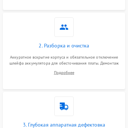
пропадание диска
Неисправность
оперативной памяти:
2000 ₽
Подробнее →
вылеты приложений,
синие экраны
2. Разборка и очистка
Проблемы Wi‑Fi или
2500 ₽
Подробнее →
Bluetooth модулей
Аккуратное вскрытие корпуса и обязательное отключение
шлейфа аккумулятора для обесточивания платы. Демонтаж
системы охлаждения, очистка кулера от пыли и удаление
Подробнее
высохшей термопасты с кристаллов чипов.
3. Глубокая аппаратная дефектовка