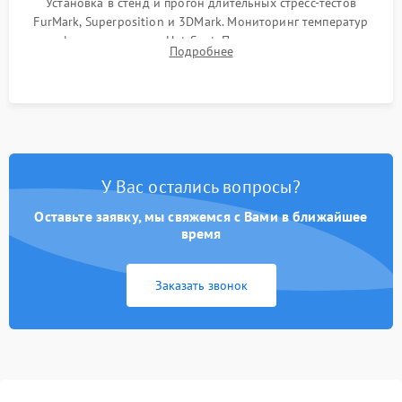
Установка в стенд и прогон длительных стресс-тестов
FurMark, Superposition и 3DMark. Мониторинг температур
графического чипа и Hot Spot. Проверка на отсутствие
Подробнее
артефактов изображения, вылетов драйвера и зависаний.
У Вас остались вопросы?
Оставьте заявку, мы свяжемся с Вами в ближайшее
время
Заказать звонок