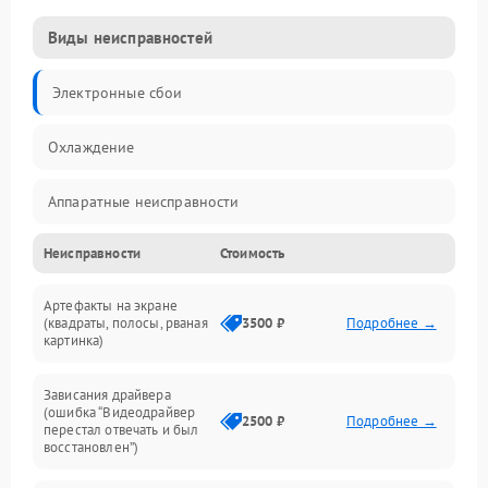
Виды неисправностей
Электронные сбои
Охлаждение
Аппаратные неисправности
Неисправности
Стоимость
Перегрев и термопроблемы
Артефакты на экране
Видео
(квадраты, полосы, рваная
3500 ₽
Подробнее →
картинка)
Программные ошибки
Зависания драйвера
(ошибка “Видеодрайвер
Интерфейсные и коммуникационные проблемы
2500 ₽
Подробнее →
перестал отвечать и был
восстановлен”)
Питание