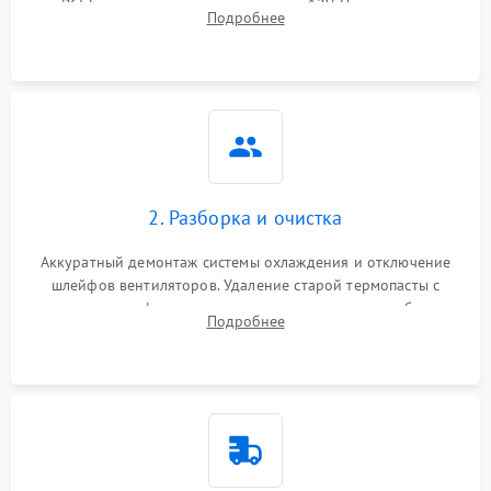
PCI-E и дополнительных разъемах 12V. Проверка на
Подробнее
короткое замыкание основных дросселей питания GPU и
Режим работы
памяти.
ПО/Микропрограмма
2. Разборка и очистка
Аккуратный демонтаж системы охлаждения и отключение
шлейфов вентиляторов. Удаление старой термопасты с
кристалла графического чипа и термопрокладок с банок
Подробнее
памяти и зоны VRM. Очистка платы от пыли и окислов.