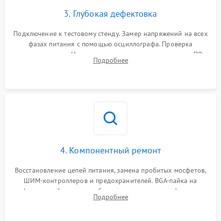
3. Глубокая дефектовка
Подключение к тестовому стенду. Замер напряжений на всех
фазах питания с помощью осциллографа. Проверка
инициализации. Использование специализированного ПО
Подробнее
MATS
4. Компонентный ремонт
Восстановление цепей питания, замена пробитых мосфетов,
ШИМ-контроллеров и предохранителей. BGA-пайка на
инфракрасной станции реболлинг или замена графического
Подробнее
чипа и дефектной памяти GDDR. Прошивка BIOS
программатором.