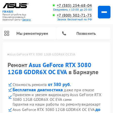
+7 (385) 254-68-04
Ежедневно, с 10:00 до 20:00
FIX-ASUS
+7 (800) 302-71-75
Ремонт устройств Asus
Специализированный
Звонок бесплатный по РФ
cервисный центр г.
Барнаул
Мы ремонтируем
Позвонить
 Asus
Asus GeForce RTX 3080 12GB GDDR6X OC EVA
Ремонт
Asus GeForce RTX 3080
12GB GDDR6X OC EVA
в Барнауле
от 380 руб.
Стоимость ремонта
Бесплатная диагностика
даже при отказе
Привезем и увезем видеокарту Asus GeForce RTX
3080 12GB GDDR6X OC EVA сами
Гарантия на наши работы по ремонту видеокарт
до
Asus GeForce RTX 3080 12GB GDDR6X OC EVA