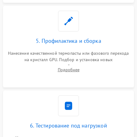
5. Профилактика и сборка
Нанесение качественной термопасты или фазового перехода
на кристалл GPU. Подбор и установка новых
термопрокладок правильной толщины на память и цепи
Подробнее
питания. Монтаж радиатора и бэкплейта, подключение и
проверка кулеров.
6. Тестирование под нагрузкой