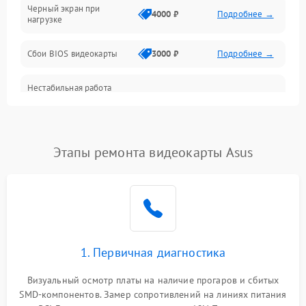
Черный экран при
4000 ₽
Подробнее →
нагрузке
Электропитание
Сбои BIOS видеокарты
3000 ₽
Подробнее →
ПО
Нестабильная работа
Электронные компоненты
после обновления
2000 ₽
Подробнее →
драйверов
Интерфейсы
Этапы ремонта видеокарты Asus
Общие поломки
Система охлаждения
Экран (дисплей)
1. Первичная диагностика
Программные сбои
Визуальный осмотр платы на наличие прогаров и сбитых
SMD-компонентов. Замер сопротивлений на линиях питания
Механические повреждения