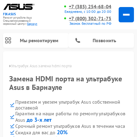
+7 (385) 254-68-04
Ежедневно, с 10:00 до 20:00
FIX-ASUS
+7 (800) 302-71-75
Ремонт устройств Asus
Специализированный
Звонок бесплатный по РФ
cервисный центр г.
Барнаул
Мы ремонтируем
Позвонить
науле
Ультрабук Asus замена hdmi порта
Замена HDMI порта на ультрабуке
Asus в Барнауле
Привезем и увезем ультрабук Asus собственной
доставкой
Гарантия на наши работы по ремонту ультрабуков
до 3-х лет
Asus
Срочный ремонт ультрабуков Asus в течении часа
20%
Скидка для вас до