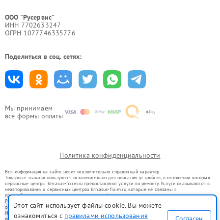
ООО "Русервис"
ИНН 7702633247
ОГРН 1077746335776
Поделиться в соц. сетях:
Мы принимаем
все формы оплаты
Политика конфиденциальности
Вся информация на сайте носит исключительно справочный характер.
Товарные знаки используются исключительно для описания устройств, в отношении которых
сервисные центры brn.asus-fixim.ru предоставляют услуги по ремонту. Услуги оказываются в
неавторизованных сервисных центрах brn.asus-fixim.ru, которые не связаны с
правообладателями товарных знаков или их официальными представителями.
Ремонт осуществляется для устройств, уже введенных в гражданский оборот в соответствии
Этот сайт использует файлы cookie. Вы можете
со статьей 1487 ГК РФ.
Использование товарных знаков не преследует цели индивидуализации услуг или введения
ознакомиться с
правилами использования
Согласен
потребителей в заблуждение, а служит для информирования о предоставляемых услугах по