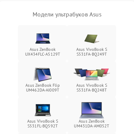
Модели ультрабуков Asus
Asus ZenBook
Asus VivoBook S
UX434FLC-A5129T
S531FA-BQ249T
Asus ZenBook Flip
Asus VivoBook S
UM462DA-AI009T
S531FA-BQ248T
Asus VivoBook S
Asus ZenBook
S531FL-BQ592T
UM431DA-AM052T